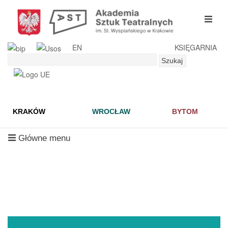
Przejdź
do
mobil
treści
menu
EN
KSIĘGARNIA
Szukaj
Szukaj
KRAKÓW
WROCŁAW
BYTOM
mobilne
Główne menu
menu