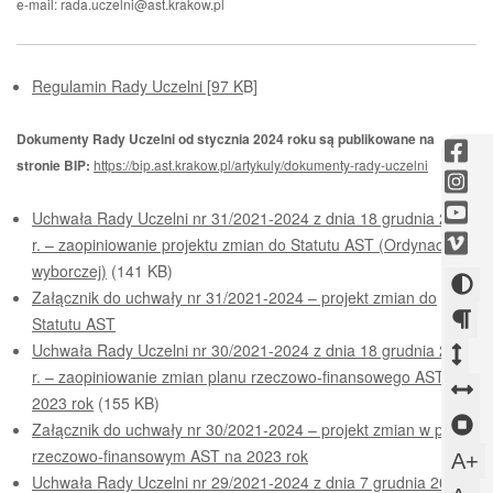
e-mail: rada.uczelni@ast.krakow.pl
Regulamin Rady Uczelni [97 K
B]
Dokumenty Rady Uczelni od stycznia 2024 roku są publikowane na
fac
stronie BIP:
https://bip.ast.krakow.pl/artykuly/dokumenty-rady-uczelni
-
ins
Otw
-
you
Uchwała Rady Uczelni nr 31/2021-2024 z dnia 18 grudnia 2023
się
Otw
-
vim
r. – zaopiniowanie projektu zmian do Statutu AST (Ordynacji
w
się
Otw
-
wyborczej)
(141 KB)
now
w
Zmi
się
Otw
Załącznik do uchwały nr 31/2021-2024 – projekt zmian do
okni
now
w
kont
się
Statutu AST
okni
now
w
Uchwała Rady Uczelni nr 30/2021-2024 z dnia 18 grudnia 2023
Zm
Zm
okni
now
r. – zaopiniowanie zmian planu rzeczowo-finansowego AST na
ods
od
Z
okni
2023 rok
(155 KB)
mi
mi
o
Z
Załącznik do uchwały nr 30/2021-2024 – projekt zmian w planie
aka
wi
m
rzeczowo-finansowym AST na 2023 rok
sl
U
A+
Uchwała Rady Uczelni nr 29/2021-2024 z dnia 7 grudnia 2023
s
w