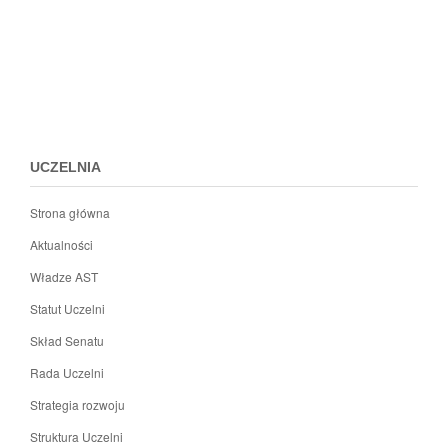
Przejdz
do
menu
stopki
UCZELNIA
Strona główna
Aktualności
Władze AST
Statut Uczelni
Skład Senatu
Rada Uczelni
Strategia rozwoju
Struktura Uczelni