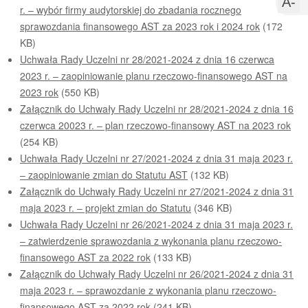
U
A-
r. – wybór firmy audytorskiej do zbadania rocznego
c
m
sprawozdania finansowego AST za 2023 rok i 2024 rok
(172
c
KB)
Uchwała Rady Uczelni nr 28/2021-2024 z dnia 16 czerwca
2023 r. – zaopiniowanie planu rzeczowo-finansowego AST na
2023 rok
(550 KB)
Załącznik do Uchwały Rady Uczelni nr 28/2021-2024 z dnia 16
czerwca 20023 r. – plan rzeczowo-finansowy AST na 2023 rok
(254 KB)
Uchwała Rady Uczelni nr 27/2021-2024 z dnia 31 maja 2023 r.
– zaopiniowanie zmian do Statutu AST
(132 KB)
Załącznik do Uchwały Rady Uczelni nr 27/2021-2024 z dnia 31
maja 2023 r. – projekt zmian do Statutu
(346 KB)
Uchwała Rady Uczelni nr 26/2021-2024 z dnia 31 maja 2023 r.
– zatwierdzenie sprawozdania z wykonania planu rzeczowo-
finansowego AST za 2022 rok
(133 KB)
Załącznik do Uchwały Rady Uczelni nr 26/2021-2024 z dnia 31
maja 2023 r. – sprawozdanie z wykonania planu rzeczowo-
finansowego AST za 2022 rok
(241 KB)