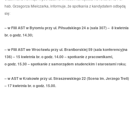
hab. Grzegorza Mielczarka, informuje, że spotkania z kandydatem odbędą
się:
– w Filii AST w Bytomiu przy ul. Piłsudskiego 24 a (sala 307) – 8 kwietnia
br. o godz. 14.30;
–
w Filii AST we Wrocławiu przy ul. Braniborskiej 59
(sala konferencyjna
136)
– 15 kwietnia br. o godz. 14.00 – spotkanie z pracownikami,
o godz. 15.30 – spotkanie z samorządem studenckim i
starostami roku;
– w AST w Krakowie przy ul. Straszewskiego 22 (Scena im. Jerzego Treli)
– 17 kwietnia br. o godz. 15.00.