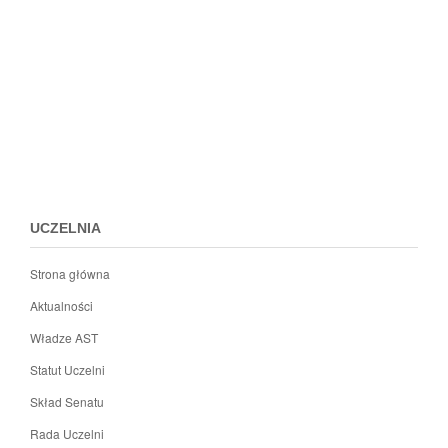
Przejdz
do
menu
stopki
UCZELNIA
Strona główna
Aktualności
Władze AST
Statut Uczelni
Skład Senatu
Rada Uczelni