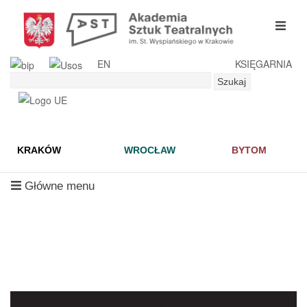
Przejdź
do
mobil
treści
menu
EN
KSIĘGARNIA
Szukaj
Szukaj
KRAKÓW
WROCŁAW
BYTOM
mobilne
Główne menu
menu