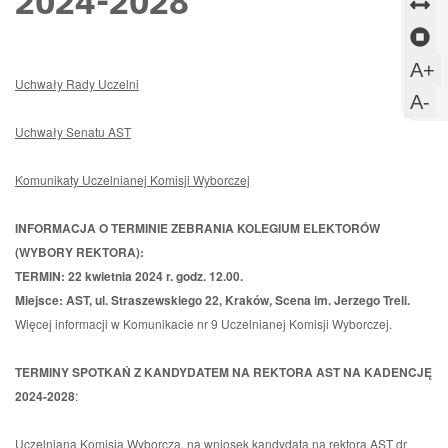
2024-2028
ods
od
Z
okni
mi
mi
o
Z
aka
wi
m
sl
U
A+
Uchwały Rady Uczelni
s
w
U
A-
c
m
Uchwały Senatu AST
c
Komunikaty Uczelnianej Komisji Wyborczej
INFORMACJA O TERMINIE ZEBRANIA KOLEGIUM ELEKTORÓW
(WYBORY REKTORA):
TERMIN:
22 kwietnia 2024 r. godz. 12.00.
Miejsce: AST, ul. Straszewskiego 22, Kraków, Scena im. Jerzego Treli.
Więcej informacji w Komunikacie nr 9 Uczelnianej Komisji Wyborczej.
TERMINY SPOTKAŃ Z KANDYDATEM NA REKTORA AST NA KADENCJĘ
2024-2028
:
Uczelniana Komisja Wyborcza, na wniosek kandydata na rektora AST dr