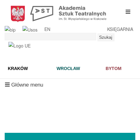
Przejdź
do
mobil
treści
menu
EN
KSIĘGARNIA
Szukaj
Szukaj
KRAKÓW
WROCŁAW
BYTOM
mobilne
Główne menu
menu