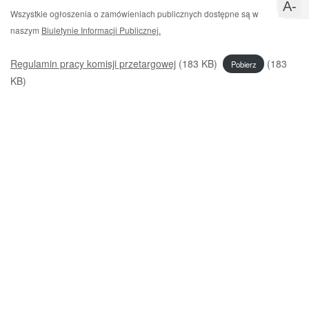
s
w
U
A-
Wszystkie ogłoszenia o zamówieniach publicznych dostępne są w
c
m
naszym
Biuletynie Informacji Publicznej.
c
Regulamin pracy komisji przetargowej
(183 KB)
(183
Pobierz
KB)
Przejdz
do