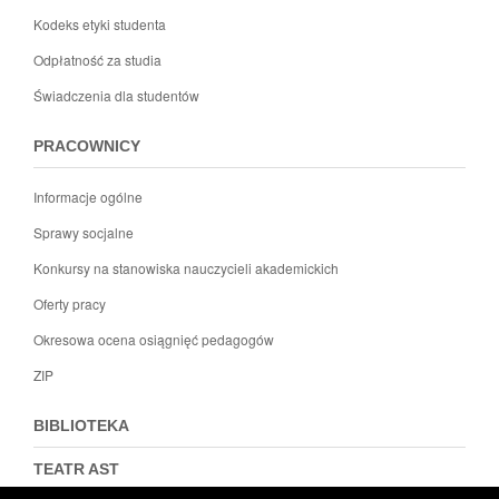
Kodeks etyki studenta
Odpłatność za studia
Świadczenia dla studentów
PRACOWNICY
Informacje ogólne
Sprawy socjalne
Konkursy na stanowiska nauczycieli akademickich
Oferty pracy
Okresowa ocena osiągnięć pedagogów
ZIP
BIBLIOTEKA
TEATR AST