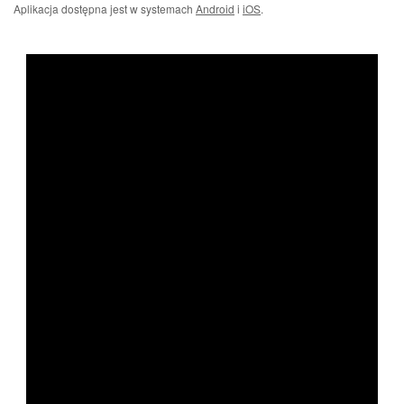
Aplikacja dostępna jest w systemach
Android
i
iOS
.