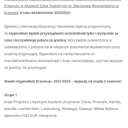
Erasmus+ w Akademii Sztuk Teatralnych im. Stanisława Wyspiańskiego w
Krakowie
w roku akademickim 2020/2021
Zgodnie z informacją otrzymaną z Narodowej Agencji przypominamy,
że
stypendium będzie przysługiwało uczestnikowi tylko i wyłącznie za
czas rzeczywistego pobytu za granicą
, który będzie potwierdzony w
zaświadczeniu o pobycie lub w odrębnym dokumencie wystawionym przez
uczelnię przyjmującą. Stypendium na naukę/nauczanie on-
line/zdalne/wirtualne realizowaną/e z kraju macierzystego, czyli bez wyjazdu
za granicę, nie przysługuje.
Stawki stypendium Erasmus+ 2021/2022 – wyjazdy na studia (I semestr)
Grupa 1
Kraje Programu z wyższymi kosztami utrzymania: Dania, Finlandia, Irlandia,
Islandia, Liechtenstein, Luksemburg, Norwegia, Szwecja, Wielka Brytania –
stypendium 520 EUR miesięcznie