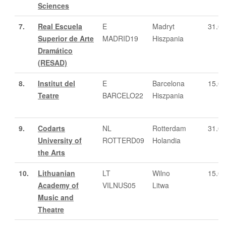
Sciences
7.
Real Escuela
E
Madryt
31.0
Superior de Arte
MADRID19
Hiszpania
Dramático
(RESAD)
8.
Institut del
E
Barcelona
15.05
Teatre
BARCELO22
Hiszpania
9.
Codarts
NL
Rotterdam
31.03
University of
ROTTERD09
Holandia
the Arts
10.
Lithuanian
LT
Wilno
15.0
Academy of
VILNUS05
Litwa
Music and
Theatre