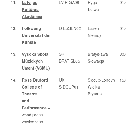
11.
Latvijas
LV RIGA08
Ryga
01.0
Kultūras
Łotwa
Akadēmija
12.
Folkwang
D ESSEN02
Essen
01.0
Universität der
Niemcy
Künste
13.
Vysoká Škola
SK
Bratysława
30.0
Múzických
BRATISL05
Słowacja
Umení (VSMU)
14.
Rose Bruford
UK
Sidcup/Londyn
15.05
College of
SIDCUP01
Wielka
Theatre
Brytania
and
Performance
–
współpraca
zawieszona