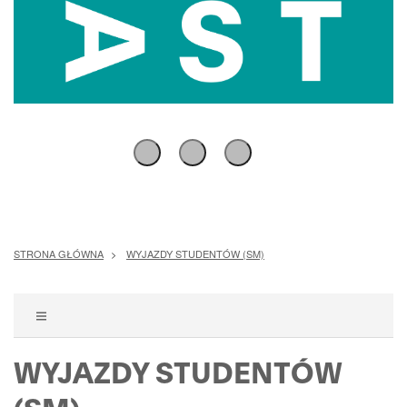
Pokaż
Pokaż
Pokaż
slajd
slajd
slajd
i
i
i
zatrzymaj
zatrzymaj
zatrzymaj
STRONA GŁÓWNA
WYJAZDY STUDENTÓW (SM)
POKAŻ
MENU
WYJAZDY STUDENTÓW