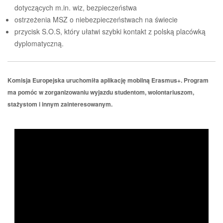
dotyczących m.in. wiz, bezpieczeństwa
ostrzeżenia MSZ o niebezpieczeństwach na świecie
przycisk S.O.S, który ułatwi szybki kontakt z polską placówką
dyplomatyczną.
Komisja Europejska uruchomiła aplikację mobilną Erasmus+. Program
ma pomóc w zorganizowaniu wyjazdu studentom, wolontariuszom,
stażystom i innym zainteresowanym.