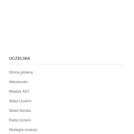
Przejdz
do
menu
stopki
UCZELNIA
Strona główna
Aktualności
Władze AST
Statut Uczelni
Skład Senatu
Rada Uczelni
Strategia rozwoju