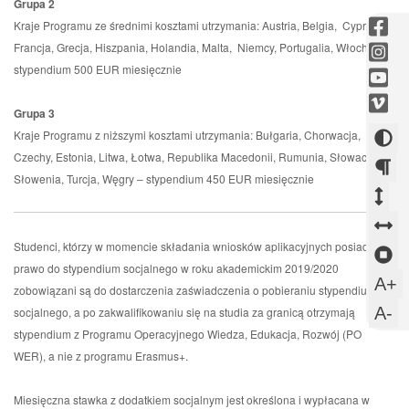
Grupa 2
fac
Kraje Programu ze średnimi kosztami utrzymania: Austria, Belgia, Cypr,
-
ins
Francja, Grecja, Hiszpania, Holandia, Malta, Niemcy, Portugalia, Włochy –
Otw
-
stypendium 500 EUR miesięcznie
you
się
Otw
-
vim
w
się
Grupa 3
Otw
-
now
w
Kraje Programu z niższymi kosztami utrzymania: Bułgaria, Chorwacja,
Zmi
się
Otw
okni
now
Czechy, Estonia, Litwa, Łotwa, Republika Macedonii, Rumunia, Słowacja,
w
kont
się
okni
Słowenia, Turcja, Węgry – stypendium 450 EUR miesięcznie
now
w
Zm
Zm
okni
now
ods
od
Z
okni
Studenci, którzy w momencie składania wniosków aplikacyjnych posiadają
mi
mi
o
Z
prawo do stypendium socjalnego w roku akademickim 2019/2020
aka
wi
m
sl
U
A+
zobowiązani są do dostarczenia zaświadczenia o pobieraniu stypendium
s
w
U
A-
socjalnego, a po zakwalifikowaniu się na studia za granicą otrzymają
stypendium z Programu Operacyjnego Wiedza, Edukacja, Rozwój (PO
c
m
WER), a nie z programu Erasmus+.
c
Miesięczna stawka z dodatkiem socjalnym jest określona i wypłacana w