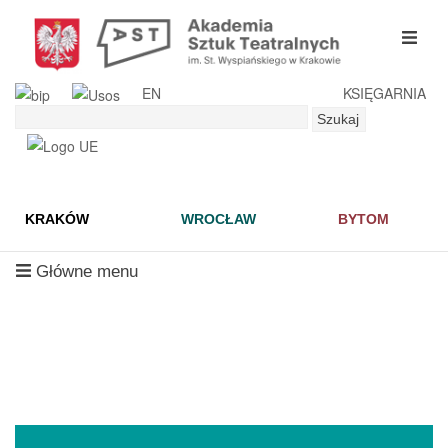
Przejdź
do
mobil
treści
menu
EN
KSIĘGARNIA
Szukaj
Szukaj
KRAKÓW
WROCŁAW
BYTOM
mobilne
Główne menu
menu