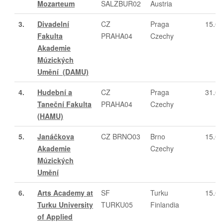
Mozarteum
SALZBUR02
Austria
3.
Divadelní
CZ
Praga
15.05
Fakulta
PRAHA04
Czechy
Akademie
Múzických
Umění (DAMU)
4.
Hudební a
CZ
Praga
31.03
Taneční Fakulta
PRAHA04
Czechy
(HAMU)
5.
Janáčkova
CZ BRNO03
Brno
15.04
Akademie
Czechy
Múzických
Umění
6.
Arts Academy at
SF
Turku
15.04
Turku University
TURKU05
Finlandia
of Applied