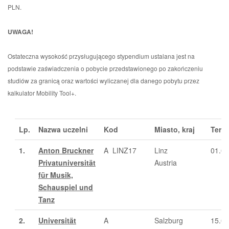
PLN.
UWAGA!
Ostateczna wysokość przysługującego stypendium ustalana jest na
podstawie zaświadczenia o pobycie przedstawionego po zakończeniu
studiów za granicą oraz wartości wyliczanej dla danego pobytu przez
kalkulator Mobility Tool+.
Lp.
Nazwa uczelni
Kod
Miasto, kraj
Term
1.
Anton Bruckner
A LINZ17
Linz
01.04
Privatuniversität
Austria
für Musik,
Schauspiel und
Tanz
2.
Universität
A
Salzburg
15.03