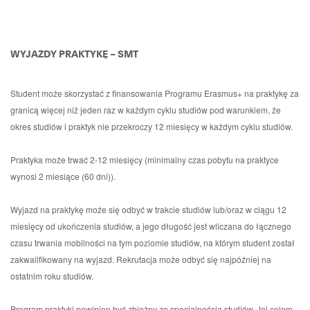
WYJAZDY PRAKTYKĘ – SMT
Student może skorzystać z finansowania Programu Erasmus+ na praktykę za
granicą więcej niż jeden raz w każdym cyklu studiów pod warunkiem, że
okres studiów i praktyk nie przekroczy 12 miesięcy w każdym cyklu studiów.
Praktyka może trwać 2-12 miesięcy (minimalny czas pobytu na praktyce
wynosi 2 miesiące (60 dni)).
Wyjazd na praktykę może się odbyć w trakcie studiów lub/oraz w ciągu 12
miesięcy od ukończenia studiów, a jego długość jest wliczana do łącznego
czasu trwania mobilności na tym poziomie studiów, na którym student został
zakwalifikowany na wyjazd. Rekrutacja może odbyć się najpóźniej na
ostatnim roku studiów.
Program praktyki powinien być zbieżny ze specjalnością studiów. Jej celem