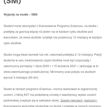
(SM)
Wyjazdy na studia – SMS
Student może skorzystać z finansowania Programu Erasmus+ na studia i
praktykę za granicą więcej niż jeden raz w każdym cyklu studiów pod
warunkiem, że okres studiów i praktyk nie przekroczy 12 miesięcy w każdym
cyklu studiów.
Studia mogą trwać semestr lub rok, natomiast praktyka 2-12 miesięcy. Pobyt
studenta w celu zrealizowania części studiów musi być rozpoczęty i
zakończony pomiędzy 1 lipca 2020 r. i 15 września 2021 r. (wliczając w to
okres ewentualnego przedłużenia). Minimalny czas pobytu na studiach
wynosi 3 miesiące (90 dni).
Studia w ramach programu Erasmus+ można realizować w zagranicznej
uczelni, z którą AST ma podpisaną umowę o współpracy, wykaz uczelni
partnerskiej znajduje się w zakładce obok).
Zasady rekrutacji, realizacji i
finansowania wyjazdów studentów na studia i praktykę w ramach programu