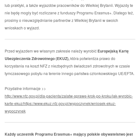
lub praktyki, a także wyjazdów pracowników do Wielkiej Brytanii. Wyjazdy te
nie będę mogły być rozliczane z funduszy Programu Erasmus+. Dlatego też,
prosimy o nieuwzględnianie partnerów z Wielkiej Brytanii w swoich
wnioskach o wyjazd.
Przed wyjazdem we własnym zakresie należy wyrobić
Europejską Kartę
Ubezpieczenia Zdrowotnego (EKUZ),
która potwierdza prawo do
korzystania na koszt NFZ z niezbędnych świadczeń zdrowotnych w czasie
tymczasowego pobytu na terenie innego państwa członkowskiego UE/EFTA.
Przydatne informacje >>
http://www.nfz.gov.pl/dla-pacjenta/zalatw-sprawe-krok-po-kroku/jak-wyrobic-
karte-ekuz/
https://www.ekuz.nfz.gov.pl/wypoczynek/wniosek-ekuz-
wypoczynek
Każdy uczestnik Programu Erasmus+ mający polskie obywatelstwo jest