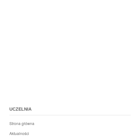
Przejdz
do
menu
stopki
UCZELNIA
Strona główna
Aktualności