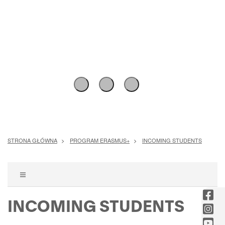
Pokaż
Pokaż
Pokaż
slajd
slajd
slajd
i
i
i
zatrzymaj
zatrzymaj
zatrzymaj
STRONA GŁÓWNA
PROGRAM ERASMUS+
INCOMING STUDENTS
POKAŻ
MENU
fac
INCOMING STUDENTS
-
ins
Otw
-
you