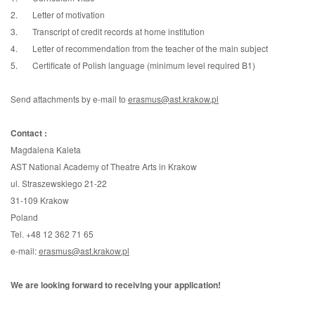
2. Letter of motivation
3. Transcript of credit records at home institution
4. Letter of recommendation from the teacher of the main subject
5. Certificate of Polish language (minimum level required B1)
Send attachments by e-mail to
erasmus@ast.krakow.pl
Contact :
Magdalena Kaleta
AST National Academy of Theatre Arts in Krakow
ul. Straszewskiego 21-22
31-109 Krakow
Poland
Tel. +48 12 362 71 65
e-mail:
erasmus@ast.krakow.pl
We are looking forward to receiving your application!