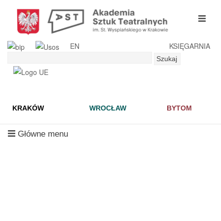
Przejdź
do
mobil
treści
menu
EN
KSIĘGARNIA
Szukaj
Szukaj
KRAKÓW
WROCŁAW
BYTOM
mobilne
Główne menu
menu