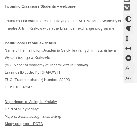
się
Otw
-
vim
Incoming Erasmus+ Students – welcome!
w
się
Otw
-
now
w
Zmi
się
Otw
Thank you for your interest in studying at the AST National Academy of
okni
now
w
kont
się
Theatre Arts in Krakow within the Erasmus+ exchange programme.
okni
now
w
Zm
Zm
okni
now
Institutional Erasmus+ details
:
ods
od
Z
okni
Name of the institution: Akademia Sztuk Teatralnych im. Stanisława
mi
mi
o
Z
Wyspiańskiego w Krakowie
aka
(AST National Academy of Theatre Arts in Krakow)
wi
m
sl
U
A+
Erasmus ID code: PL KRAKOW11
s
w
U
A-
EUC (Erasmus charter) Number: 82223
c
m
OID: E10087147
c
Department of Acting in Kraków
Field of study:
acting
Majors:
drama acting
,
vocal acting
Study program + ECTS