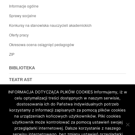
Informacje ogólne
Sprawy socjalne
Konkursy na stanowiska nauczycieli akademickich
Oferty pracy
Okresowa ocena osiągnięć pedagogów
ZIP
BIBLIOTEKA
TEATR AST
DZIEKANAT
INFORMACJA DOTYCZĄCA PLIKÓW COOKIES Informujemy, iż w
celu optymalizacji treści dostępnych w naszym serwisie,
dostosowania ich do Państwa indywidualnych potrzeb
Polityka prywatności
Deklaracja dostępności
korzystamy z informacji zapisanych za pomocą plików cookies
na urządzeniach końcowych użytkowników. Pliki cookies
użytkownik może kontrolować za pomocą ustawień swojej
Mapa witryny
przeglądarki internetowej. Dalsze korzystanie z naszego
serwisu internetowego, bez zmiany ustawień przeglądarki