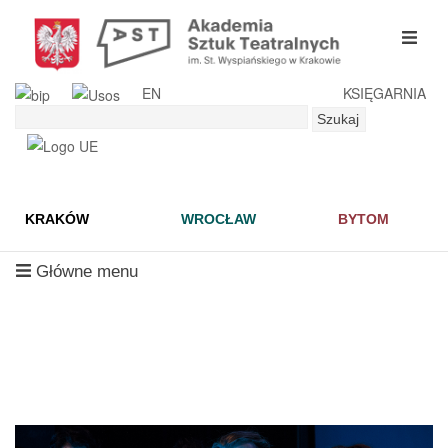
Przejdź
do
mobil
treści
menu
EN
KSIĘGARNIA
Szukaj
Szukaj
KRAKÓW
WROCŁAW
BYTOM
mobilne
Główne menu
menu