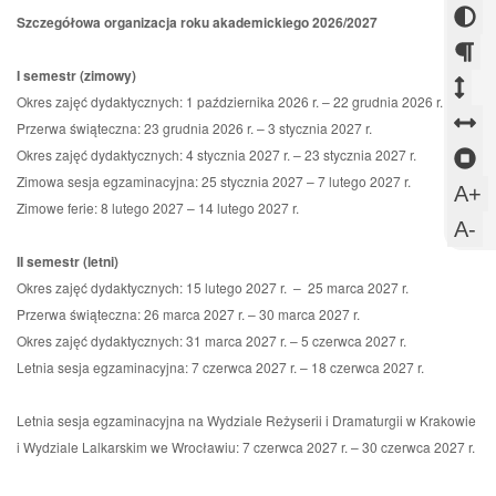
now
w
Zmi
się
Otw
Szczegółowa organizacja roku akademickiego 2026/2027
okni
now
w
kont
się
okni
now
w
I semestr (zimowy)
Zm
Zm
okni
now
Okres zajęć dydaktycznych: 1 października 2026 r. – 22 grudnia 2026 r.
ods
od
Z
okni
Przerwa świąteczna: 23 grudnia 2026 r. – 3 stycznia 2027 r.
mi
mi
o
Okres zajęć dydaktycznych: 4 stycznia 2027 r. – 23 stycznia 2027 r.
Z
Zimowa sesja egzaminacyjna: 25 stycznia 2027 – 7 lutego 2027 r.
aka
wi
m
sl
U
A+
Zimowe ferie: 8 lutego 2027 – 14 lutego 2027 r.
s
w
U
A-
c
m
II semestr (letni)
Okres zajęć dydaktycznych: 15 lutego 2027 r. – 25 marca 2027 r.
c
Przerwa świąteczna: 26 marca 2027 r. – 30 marca 2027 r.
Okres zajęć dydaktycznych: 31 marca 2027 r. – 5 czerwca 2027 r.
Letnia sesja egzaminacyjna: 7 czerwca 2027 r. – 18 czerwca 2027 r.
Letnia sesja egzaminacyjna na Wydziale Reżyserii i Dramaturgii w Krakowie
i Wydziale Lalkarskim we Wrocławiu: 7 czerwca 2027 r. – 30 czerwca 2027 r.