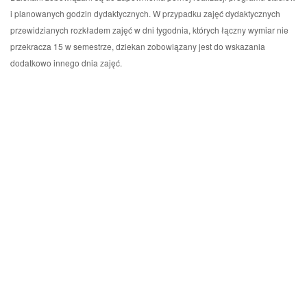
i planowanych godzin dydaktycznych. W przypadku zajęć dydaktycznych
przewidzianych rozkładem zajęć w dni tygodnia, których łączny wymiar nie
przekracza 15 w semestrze, dziekan zobowiązany jest do wskazania
dodatkowo innego dnia zajęć.
Przejdz
do
menu