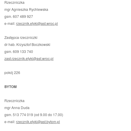
Rzeczniczka
mgr Agnieszka Rychlewska
gsm. 607 489 927
e-mail:
rzecznik.etyki@ast.wroc.pl
Zastępca rzeczniczki
dr hab. Krzysztof Boczkowski
gsm. 609 133 740
zast.rzecznik.etyki@ast.wroc.pl
pokój 226
BYTOM
Rzeczniczka
mgr Anna Duda
gsm. 513 774 019 (od 9.00 do 17.00)
e-mail:
rzecznik.etyki@ast.bytom.pl