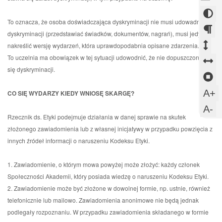
w
się
Otw
-
now
w
Zmi
się
Otw
To oznacza, że osoba doświadczająca dyskryminacji nie musi udowadniać
okni
now
w
kont
się
dyskryminacji (przedstawiać świadków, dokumentów, nagrań), musi jedynie
okni
now
w
Zm
Zm
nakreślić wersję wydarzeń, która uprawdopodabnia opisane zdarzenia.
okni
now
To uczelnia ma obowiązek w tej sytuacji udowodnić, że nie dopuszczono się
ods
od
Z
okni
się dyskryminacji.
mi
mi
o
Z
aka
wi
m
sl
U
A+
CO SIĘ WYDARZY KIEDY WNIOSĘ SKARGĘ?
s
w
U
A-
Rzecznik ds. Etyki podejmuje działania w danej sprawie na skutek
c
m
złożonego zawiadomienia lub z własnej inicjatywy w przypadku powzięcia z
c
innych źródeł informacji o naruszeniu Kodeksu Etyki.
1. Zawiadomienie, o którym mowa powyżej może złożyć: każdy członek
Społeczności Akademii, który posiada wiedzę o naruszeniu Kodeksu Etyki.
2. Zawiadomienie może być złożone w dowolnej formie, np. ustnie, również
telefonicznie lub mailowo. Zawiadomienia anonimowe nie będą jednak
podlegały rozpoznaniu. W przypadku zawiadomienia składanego w formie