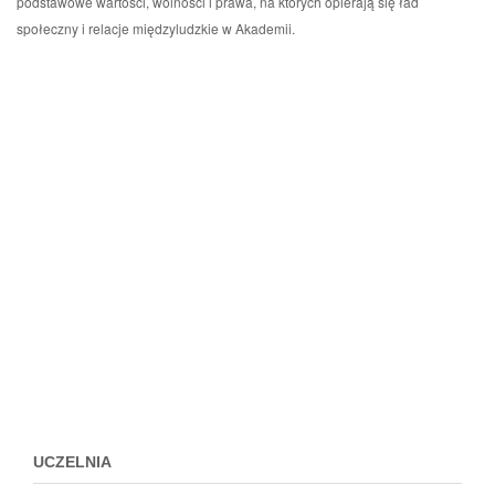
podstawowe wartości, wolności i prawa, na których opierają się ład
społeczny i relacje międzyludzkie w Akademii.
Przejdz
do
menu
stopki
UCZELNIA