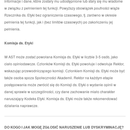
informacje i dane, które zostały mu udostępnione lub stały się mu wiadome
w związku z pełnieniem tej funkcji. Powyższy obowiązek poufności wiąże
Rzecznika ds. Etyki bez ograniczenia czasowego, tj. zarówno w okresie
pełnienia tej funkcji, jak i (bez limitów czasowych) po zakończeniu jej
pełnienia.
Komisja ds. Etyki
W AST może zostać powołana Komisja ds. Etyki w liczbie 3-5 osób, jako
ciało opiniodawcze. Członków Komisji ds. Etyki powołuje i odwołuje Rektor,
wskazując przewodniczącego komisji. Członkiem Komisji ds. Etyki może być
także osoba spoza Społeczności Akademii. Rektor na każdym etapie
postępowania może zwrócić się do Komisji ds. Etyki o wydanie opinii w
danej sprawie w szczególności, czy dane zachowanie miało charakter
naruszający Kodeks Etyki. Komisja ds. Etyki może także rekomendować
działania naprawcze.
DO KOGO I JAK MOGĘ ZGŁOSIĆ NARUSZENIE LUB DYSKRYMINACJĘ?