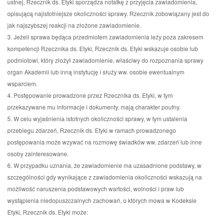
ustnej, Rzecznik ds. Etyki sporządza notatkę z przyjęcia zawiadomienia,
opisującą najistotniejsze okoliczności sprawy. Rzecznik zobowiązany jest do
jak najszybszej reakcji na złożone zawiadomienie.
3. Jeżeli sprawa będąca przedmiotem zawiadomienia leży poza zakresem
kompetencji Rzecznika ds. Etyki, Rzecznik ds. Etyki wskazuje osobie lub
podmiotowi, który złożył zawiadomienie, właściwy do rozpoznania sprawy
organ Akademii lub inną instytucję i służy ww. osobie ewentualnym
wsparciem.
4. Postępowanie prowadzone przez Rzecznika ds. Etyki, w tym
przekazywane mu informacje i dokumenty, mają charakter poufny.
5. W celu wyjaśnienia istotnych okoliczności sprawy, w tym ustalenia
przebiegu zdarzeń, Rzecznik ds. Etyki w ramach prowadzonego
postępowania może wzywać na rozmowę świadków ww. zdarzeń lub inne
osoby zainteresowane.
6. W przypadku uznania, że zawiadomienie ma uzasadnione podstawy, w
szczególności gdy wynikające z zawiadomienia okoliczności wskazują na
możliwość naruszenia podstawowych wartości, wolności i praw lub
wystąpienia niedopuszczalnych zachowań, o których mowa w Kodeksie
Etyki, Rzecznik ds. Etyki może: