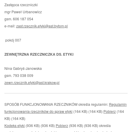
Zastępca rzeczniczki
mgr Paweł Urbanowicz
gsm. 606 187 054
e-mail:
zast.rzecznik.etyki@ast.bytom.pl
pokój 007
ZEWNĘTRZNA RZECZNICZKA DS. ETYKI
Nina Gabryś-Janowska
gsm. 793 038 009
zewn.rzecznik.etyki@ast.krakow.pl
SPOSÓB FUNKCJONOWANIA RZECZNIKÓW określa regulamin:
Regulamin
funkcjonowania rzeczników do spraw etyki
(164 KB) (164 KB)
Pobierz
(164
KB) (164 KB)
Kodeks etyki
(936 KB) (936 KB)
Pobierz
(936 KB) (936 KB) określa