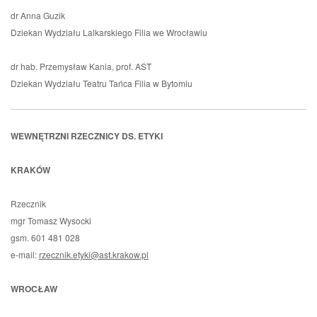
dr Anna Guzik
Dziekan Wydziału Lalkarskiego Filia we Wrocławiu
dr hab. Przemysław Kania, prof. AST
Dziekan Wydziału Teatru Tańca Filia w Bytomiu
WEWNĘTRZNI RZECZNICY DS. ETYKI
KRAKÓW
Rzecznik
mgr Tomasz Wysocki
gsm. 601 481 028
e-mail:
rzecznik.etyki@ast.krakow.pl
WROCŁAW