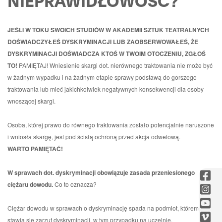
NIEPRAWIDŁOWOŚĆ?
JEŚLI W TOKU SWOICH STUDIÓW W AKADEMII SZTUK TEATRALNYCH
DOŚWIADCZYŁEŚ DYSKRYMINACJI LUB ZAOBSERWOWAŁEŚ, ŻE
DYSKRYMINACJI DOŚWIADCZA KTOŚ W TWOIM OTOCZENIU, ZGŁOŚ
TO!
PAMIĘTAJ! Wniesienie skargi dot. nierównego traktowania nie może być
w żadnym wypadku i na żadnym etapie sprawy podstawą do gorszego
traktowania lub mieć jakichkolwiek negatywnych konsekwencji dla osoby
wnoszącej skargi.
Osoba, której prawo do równego traktowania zostało potencjalnie naruszone
i wniosła skargę, jest pod ścisłą ochroną przed akcja odwetową.
WARTO PAMIĘTAĆ!
W sprawach dot. dyskryminacji obowiązuje zasada przeniesionego
fac
ciężaru dowodu.
Co to oznacza?
-
ins
Otw
-
you
Ciężar dowodu w sprawach o dyskryminację spada na podmiot, któremu
się
Otw
-
vim
stawia się zarzut dyskryminacji, w tym przypadku na uczelnię.