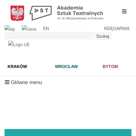
Przejdź
do
mobil
treści
menu
EN
KSIĘGARNIA
Szukaj
Szukaj
KRAKÓW
WROCŁAW
BYTOM
mobilne
Główne menu
menu