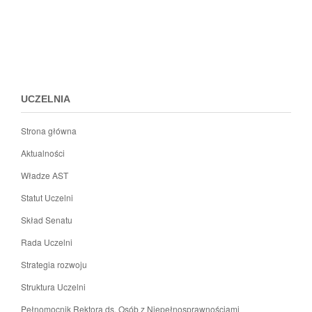
Przejdz
do
menu
stopki
UCZELNIA
Strona główna
Aktualności
Władze AST
Statut Uczelni
Skład Senatu
Rada Uczelni
Strategia rozwoju
Struktura Uczelni
Pełnomocnik Rektora ds. Osób z Niepełnosprawnościami