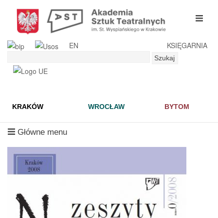
Przejdź
do
mobil
treści
menu
EN
KSIĘGARNIA
Szukaj
Szukaj
KRAKÓW
WROCŁAW
BYTOM
mobilne
Główne menu
menu