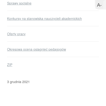
Sprawy socjalne
s
w
U
A-
c
m
Konkursy na stanowiska nauczycieli akademickich
c
Oferty pracy
Okresowa ocena osiągnięć pedagogów
ZIP
3 grudnia 2021