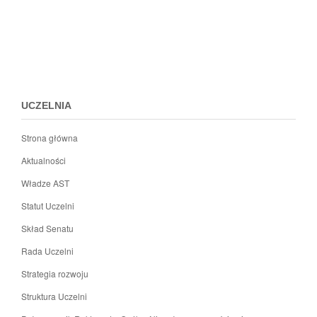
c
Przejdz
do
menu
stopki
UCZELNIA
Strona główna
Aktualności
Władze AST
Statut Uczelni
Skład Senatu
Rada Uczelni
Strategia rozwoju
Struktura Uczelni