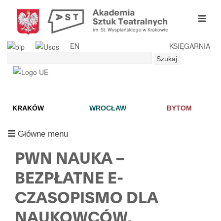
Przejdź
do
mobil
treści
menu
EN
KSIĘGARNIA
Szukaj
Szukaj
KRAKÓW
WROCŁAW
BYTOM
mobilne
Główne menu
menu
PWN NAUKA –
BEZPŁATNE E-
CZASOPISMO DLA
NAUKOWCÓW,