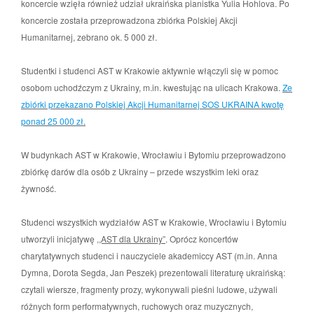
koncercie wzięła również udział ukraińska pianistka Yulia Hohlova. Po
koncercie została przeprowadzona zbiórka Polskiej Akcji
Humanitarnej, zebrano ok. 5 000 zł.
Studentki i studenci AST w Krakowie aktywnie włączyli się w pomoc
osobom uchodźczym z Ukrainy, m.in. kwestując na ulicach Krakowa.
Ze
zbiórki przekazano Polskiej Akcji Humanitarnej SOS UKRAINA kwotę
ponad 25 000 zł
.
W budynkach AST w Krakowie, Wrocławiu i Bytomiu przeprowadzono
zbiórkę darów dla osób z Ukrainy – przede wszystkim leki oraz
żywność.
Studenci wszystkich wydziałów AST w Krakowie, Wrocławiu i Bytomiu
utworzyli inicjatywę
,,AST dla Ukrainy”
. Oprócz koncertów
charytatywnych studenci i nauczyciele akademiccy AST (m.in. Anna
Dymna, Dorota Segda, Jan Peszek) prezentowali literaturę ukraińską:
czytali wiersze, fragmenty prozy, wykonywali pieśni ludowe, używali
różnych form performatywnych, ruchowych oraz muzycznych,