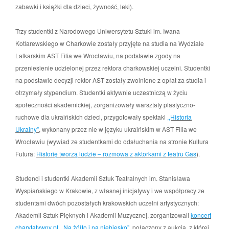
zabawki i książki dla dzieci, żywność, leki).
Trzy studentki z Narodowego Uniwersytetu Sztuki im. Iwana
Kotlarewskiego w Charkowie zostały przyjęte na studia na Wydziale
Lalkarskim AST Filia we Wrocławiu, na podstawie zgody na
przeniesienie udzielonej przez rektora charkowskiej uczelni. Studentki
na podstawie decyzji rektor AST zostały zwolnione z opłat za studia i
otrzymały stypendium. Studentki aktywnie uczestniczą w życiu
społeczności akademickiej, zorganizowały warsztaty plastyczno-
ruchowe dla ukraińskich dzieci, przygotowały spektakl
,,Historia
Ukrainy”
, wykonany przez nie w języku ukraińskim w AST Filia we
Wrocławiu (wywiad ze studentkami do odsłuchania na stronie Kultura
Futura:
Historię tworzą ludzie – rozmowa z aktorkami z teatru Gas
).
Studenci i studentki Akademii Sztuk Teatralnych im. Stanisława
Wyspiańskiego w Krakowie, z własnej inicjatywy i we współpracy ze
studentami dwóch pozostałych krakowskich uczelni artystycznych:
Akademii Sztuk Pięknych i Akademii Muzycznej, zorganizowali
koncert
charytatywny pt. „Na żółto i na niebiesko”
, połączony z aukcją, z której