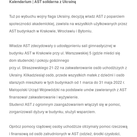
Kalendarium | AST solidarna z Ukrainą
Tuż po wybuchu wojny flaga Ukrainy, decyzją władz AST z poparciem
społeczności akademickiej, zawisła na wszystkich użytkowanych przez
AST budynkach w Krakowie, Wrocławiu i Bytomiu.
Władze AST zdecydowały o udostępnieniu sali gimnastycznej w
budynku AST w Krakowie przy ul. Warszawskiej 5 (gdzie mieści się
dom studencki) i pokoju gościnnego
przy ul. Straszewskiego 21-22 na zakwaterowanie osób uchodźczych z
Ukrainy. Kilkadziesiąt osób, przede wszystkich matek z dziećmi i osób
starszych mieszkało w tych budynkach od 1 marca do 31 maja 2022 r.
Małopolski Urząd Wojewódzki na podstawie umów zawieranych z AST
finansował zakwaterowanie i wyżywienie.
Studenci AST z ogromnym zaangażowaniem włączyli się w pomoc,
zorganizowali dyżury w budynku, służyli wsparciem.
Oprócz pomocy rządowej osoby uchodźcze otrzymały pomoc rzeczową
i finansową od osób zatrudnionych w AST (odzież, środki czystości,