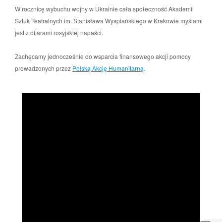
W rocznicę wybuchu wojny w Ukrainie cała społeczność Akademii
Sztuk Teatralnych im. Stanisława Wyspiańskiego w Krakowie myślami
jest z ofiarami rosyjskiej napaści.
Zachęcamy jednocześnie do wsparcia finansowego akcji pomocy
prowadzonych przez
Polską Akcję Humanitarną
.