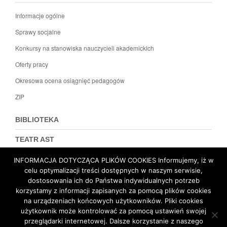
Informacje ogólne
Sprawy socjalne
Konkursy na stanowiska nauczycieli akademickich
Oferty pracy
Okresowa ocena osiągnięć pedagogów
ZIP
BIBLIOTEKA
TEATR AST
DZIEKANAT
INFORMACJA DOTYCZĄCA PLIKÓW COOKIES Informujemy, iż w
celu optymalizacji treści dostępnych w naszym serwisie,
dostosowania ich do Państwa indywidualnych potrzeb
Polityka prywatności
Deklaracja dostępności
korzystamy z informacji zapisanych za pomocą plików cookies
na urządzeniach końcowych użytkowników. Pliki cookies
użytkownik może kontrolować za pomocą ustawień swojej
Mapa witryny
przeglądarki internetowej. Dalsze korzystanie z naszego