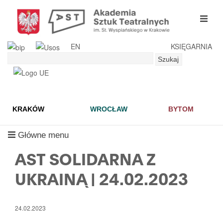
Przejdź
do
mobil
treści
menu
EN
KSIĘGARNIA
Szukaj
Szukaj
KRAKÓW
WROCŁAW
BYTOM
mobilne
Główne menu
menu
AST SOLIDARNA Z
UKRAINĄ | 24.02.2023
24.02.2023