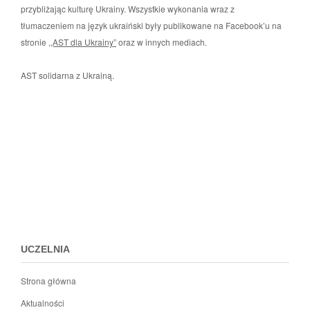
przybliżając kulturę Ukrainy. Wszystkie wykonania wraz z
tłumaczeniem na język ukraiński były publikowane na Facebook’u na
stronie
,,AST dla Ukrainy”
oraz w innych mediach.
AST solidarna z Ukrainą.
Przejdz
do
menu
stopki
UCZELNIA
Strona główna
Aktualności