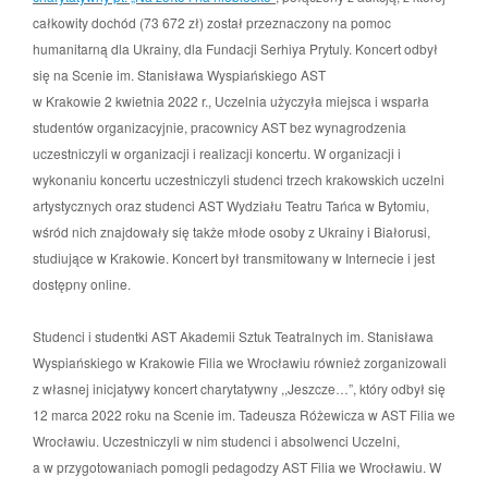
całkowity dochód (73 672 zł) został przeznaczony na pomoc
humanitarną dla Ukrainy, dla Fundacji Serhiya Prytuly. Koncert odbył
się na Scenie im. Stanisława Wyspiańskiego AST
w Krakowie 2 kwietnia 2022 r., Uczelnia użyczyła miejsca i wsparła
studentów organizacyjnie, pracownicy AST bez wynagrodzenia
uczestniczyli w organizacji i realizacji koncertu. W organizacji i
wykonaniu koncertu uczestniczyli studenci trzech krakowskich uczelni
artystycznych oraz studenci AST Wydziału Teatru Tańca w Bytomiu,
wśród nich znajdowały się także młode osoby z Ukrainy i Białorusi,
studiujące w Krakowie. Koncert był transmitowany w Internecie i jest
dostępny online.
Studenci i studentki AST Akademii Sztuk Teatralnych im. Stanisława
Wyspiańskiego w Krakowie Filia we Wrocławiu również zorganizowali
z własnej inicjatywy koncert charytatywny ,,Jeszcze…”, który odbył się
12 marca 2022 roku na Scenie im. Tadeusza Różewicza w AST Filia we
Wrocławiu. Uczestniczyli w nim studenci i absolwenci Uczelni,
a w przygotowaniach pomogli pedagodzy AST Filia we Wrocławiu. W